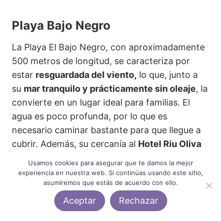
Playa Bajo Negro
La Playa El Bajo Negro, con aproximadamente
500 metros de longitud, se caracteriza por
estar
resguardada del viento,
lo que, junto a
su
mar tranquilo y prácticamente sin oleaje
, la
convierte en un lugar ideal para familias. El
agua es poco profunda, por lo que es
necesario caminar bastante para que llegue a
cubrir. Además, su cercanía al
Hotel Riu Oliva
Beach
permite disfrutar de servicios como
Usamos cookies para asegurar que te damos la mejor
zonas deportivas
,
áreas infantiles
y
experiencia en nuestra web. Si continúas usando este sitio,
asumiremos que estás de acuerdo con ello.
restaurantes.
Eso sí, esta playa es la más
frecuentada, especialmente en los meses de
Aceptar
Rechazar
verano.