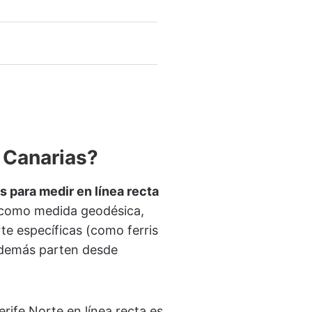
s Canarias?
 para medir en línea recta
 como medida geodésica,
te específicas (como ferris
 además parten desde
rife Norte en línea recta es