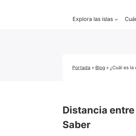
Saltar
al
Explora las islas
Cuán
contenido
Portada
»
Blog
»
¿Cuál es la 
Distancia entre
Saber