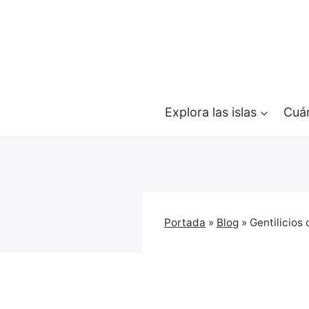
Saltar
al
contenido
Explora las islas
Cuán
Portada
»
Blog
»
Gentilicios