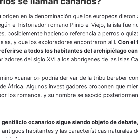
rios se llaman canarios?
u origen en la denominación que los europeos dieron 
egún el historiador romano Plinio el Viejo, la isla fu
es, posiblemente haciendo referencia a perros o qui
slas, y que los exploradores encontraron allí.
Con el 
eferirse a todos los habitantes del archipiélago can
oriadores del siglo XVI a los aborígenes de las Islas C
érmino «canario» podría derivar de la tribu bereber co
 de África. Algunos investigadores proponen que mie
or los romanos, y su nombre se asoció posteriorment
 gentilicio «canario» sigue siendo objeto de debate
ntiguos habitantes y las características naturales de 