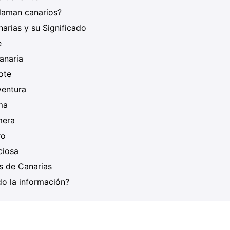
llaman canarios?
anarias y su Significado
e
anaria
ote
ventura
ma
mera
ro
ciosa
s de Canarias
o la información?