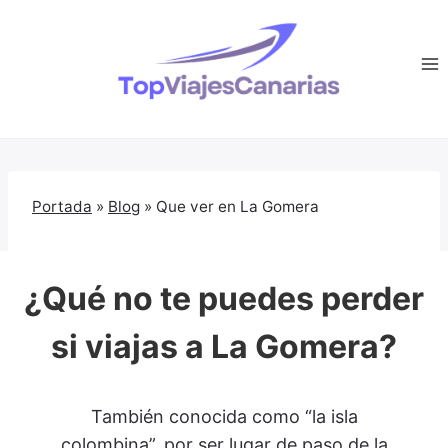
Saltar
al
contenido
Portada
»
Blog
»
Que ver en La Gomera
¿Qué no te puedes perder
si viajas a La Gomera?
También conocida como “la isla
colombina”, por ser lugar de paso de la