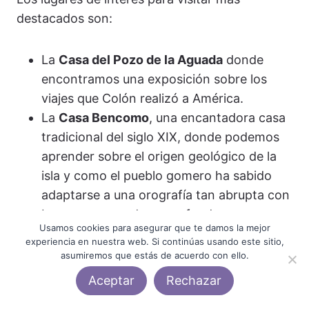
destacados son:
La
Casa del Pozo de la Aguada
donde
encontramos una exposición sobre los
viajes que Colón realizó a América.
La
Casa Bencomo
, una encantadora casa
tradicional del siglo XIX, donde podemos
aprender sobre el origen geológico de la
isla y como el pueblo gomero ha sabido
adaptarse a una orografía tan abrupta con
barrancos grandes y profundos.
Usamos cookies para asegurar que te damos la mejor
El
Museo Arqueológico de La Gomera
, en
experiencia en nuestra web. Si continúas usando este sitio,
el que podemos aprender, a través de un
asumiremos que estás de acuerdo con ello.
recorrido autoguiado, cómo eran la forma
Aceptar
Rechazar
de vida de los antiguos gomeros, los