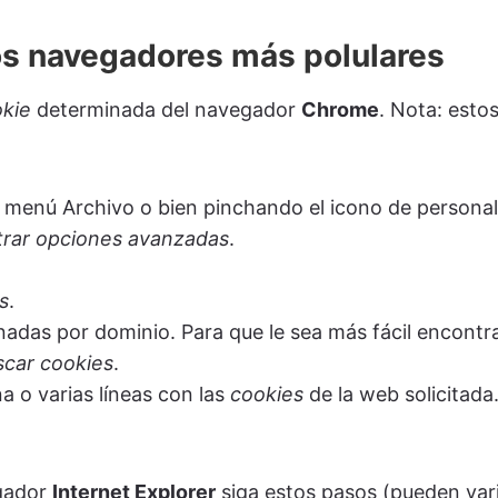
os navegadores más polulares
kie
determinada del navegador
Chrome
. Nota: esto
 menú Archivo o bien pinchando el icono de personali
rar opciones avanzadas
.
s
.
adas por dominio. Para que le sea más fácil encontr
scar cookies
.
na o varias líneas con las
cookies
de la web solicitada.
gador
Internet Explorer
siga estos pasos (pueden vari