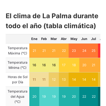
El clima de La Palma durante
todo el año (tabla climática)
Ene
Feb
Mar
Abr
May
Jun
Jul
Ag
Temperatura
21
21
21
22
23
24
25
26
Máxima (°C)
Temperatura
16
16
16
17
18
20
21
22
Mínima (°C)
Horas de Sol
11
11
12
13
14
14
14
13
por Día
Temperatura
del Agua
20
19
19
19
20
22
22
23
(°C)