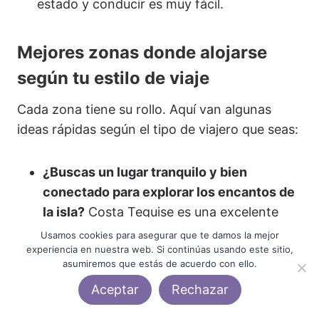
estado y conducir es muy fácil.
Mejores zonas donde alojarse
según tu estilo de viaje
Cada zona tiene su rollo. Aquí van algunas
ideas rápidas según el tipo de viajero que seas:
¿Buscas un lugar tranquilo y bien
conectado para explorar los encantos de
la isla?
Costa Teguise es una excelente
opción. Tiene playas, ambiente relajado y
Usamos cookies para asegurar que te damos la mejor
experiencia en nuestra web. Si continúas usando este sitio,
una ubicación estratégica para moverte
asumiremos que estás de acuerdo con ello.
cómodamente por Lanzarote. Ideal si
Aceptar
Rechazar
planeas estar todo el día visitando los
encantos de la isla.