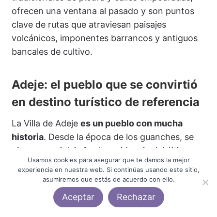
ofrecen una ventana al pasado y son puntos
clave de rutas que atraviesan paisajes
volcánicos, imponentes barrancos y antiguos
bancales de cultivo.
Adeje: el pueblo que se convirtió
en destino turístico de referencia
La Villa de Adeje
es un pueblo con mucha
historia
. Desde la época de los guanches, se
piensa que Adeje fue la residencia del último
Usamos cookies para asegurar que te damos la mejor
rey aborigen que gobernó toda Tenerife,
experiencia en nuestra web. Si continúas usando este sitio,
Tinerfe el Grande. Tras su muerte, sus nueve
asumiremos que estás de acuerdo con ello.
hijos se repartieron la isla en pequeños reinos,
Aceptar
Rechazar
quedando Adeje como uno de ellos. Con la