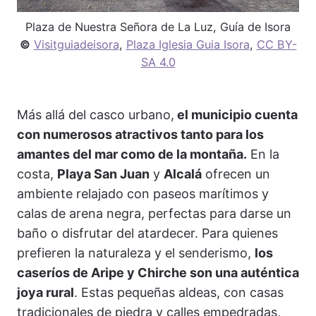
Plaza de Nuestra Señora de La Luz, Guía de Isora
©
Visitguiadeisora
,
Plaza Iglesia Guia Isora
,
CC BY-
SA 4.0
Más allá del casco urbano,
el municipio cuenta
con numerosos atractivos tanto para los
amantes del mar como de la montaña.
En la
costa,
Playa San Juan
y
Alcalá
ofrecen un
ambiente relajado con paseos marítimos y
calas de arena negra, perfectas para darse un
baño o disfrutar del atardecer. Para quienes
prefieren la naturaleza y el senderismo,
los
caseríos de Aripe y Chirche son una auténtica
joya rural
. Estas pequeñas aldeas, con casas
tradicionales de piedra y calles empedradas,