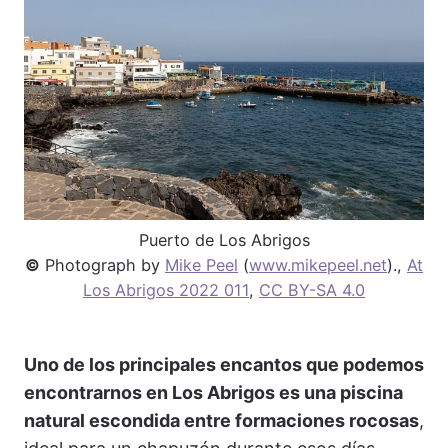
Puerto de Los Abrigos
©
Photograph by
Mike Peel
(
www.mikepeel.net
).,
At
Los Abrigos 2022 011
,
CC BY-SA 4.0
Uno de los principales encantos que podemos
encontrarnos en Los Abrigos es una piscina
natural escondida entre formaciones rocosas
,