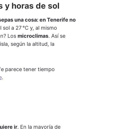
s y horas de sol
sepas una cosa: en Tenerife no
 sol a 27 °C y, al mismo
ón? Los
microclimas
. Así se
la, según la altitud, la
fe parece tener tiempo
e
.
iere ir
. En la mayoría de