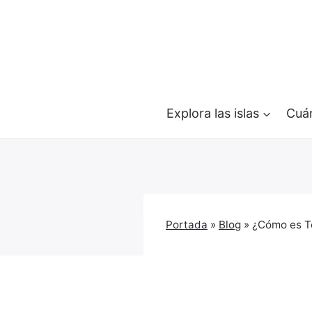
Saltar
al
contenido
Explora las islas
Cuán
Portada
»
Blog
»
¿Cómo es T