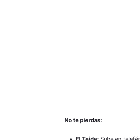
No te pierdas:
El Teide:
Sube en telefér