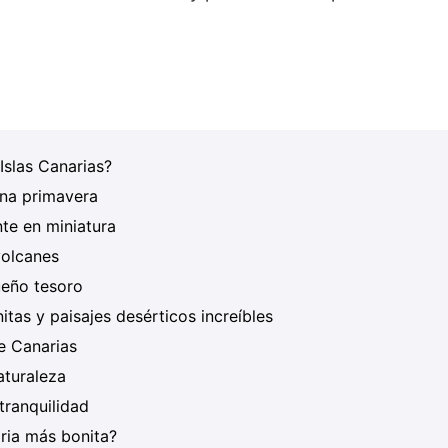
Islas Canarias?
erna primavera
te en miniatura
volcanes
ueño tesoro
nitas y paisajes desérticos increíbles
de Canarias
aturaleza
tranquilidad
aria más bonita?