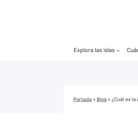
Saltar
al
contenido
Explora las islas
Cuán
Portada
»
Blog
»
¿Cuál es la