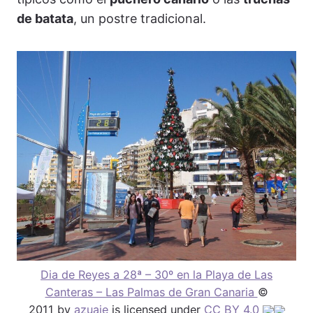
de batata
, un postre tradicional.
Dia de Reyes a 28ª – 30º en la Playa de Las
Canteras – Las Palmas de Gran Canaria
©
2011 by
azuaje
is licensed under
CC BY 4.0